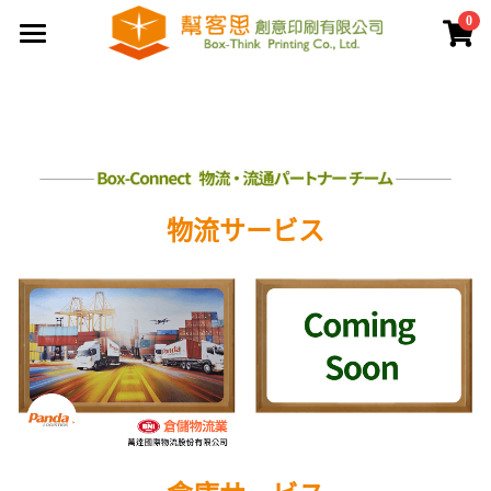
0
×
商品分類
首頁
夾鏈袋
關於幫客思
客製印刷包裝
節慶公版包裝盒
聯盒打樣生產中心
公版提袋
結構設計打樣中心
物流サービス
服務案例
彩盒包裝
公版天地盒
價格專區
客製提袋
公版手提盒
檔案上傳區
陳列架包裝
公版掀蓋盒
常見問題
貼紙印刷
公版派盒
文宣品印刷
登錄
/
註冊
公版抽屜盒