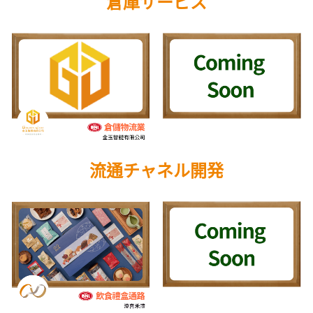
倉庫サービス
公版酒盒
Line 即時客服
公版抽屜式提盒
公版雙扣提盒
公版T型提盒
素色系列公版盒
流通チャネル開発
宅配外箱
收納紙箱