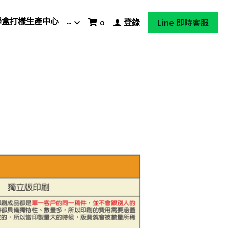
Line 即時客服
聯盒打樣生產中心
…
0
登錄