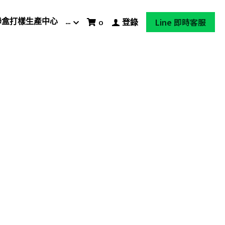
Line 即時客服
聯盒打樣生產中心
…
0
登錄