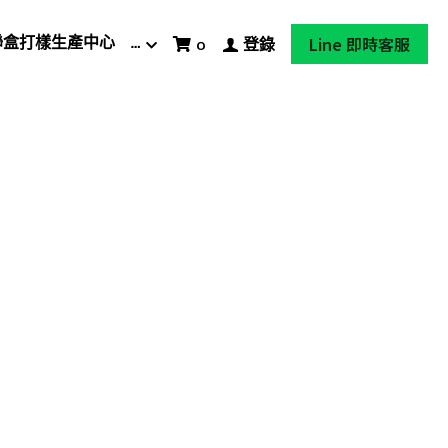
Line 即時客服
聯盒打樣生產中心
…
0
登錄