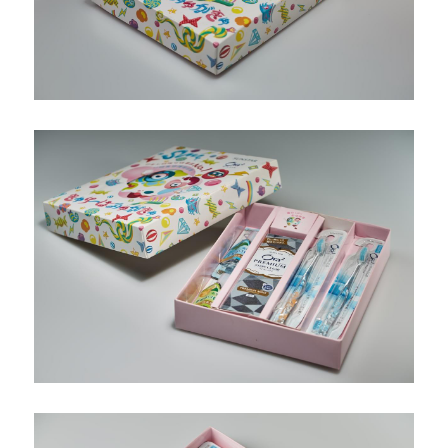
公版酒盒
Line 即時客服
公版抽屜式提盒
公版雙扣提盒
公版T型提盒
素色系列公版盒
宅配外箱
收納紙箱