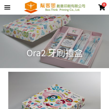
×
0
商品分類
首頁
夾鏈袋
關於幫客思
節慶公版包裝盒
客製印刷包裝
公版提袋
Ora2 牙刷禮盒
聯盒打樣生產中心
結構設計打樣中心
公版天地盒
彩盒包裝
服務案例
公版手提盒
客製提袋
價格專區
公版掀蓋盒
陳列架包裝
檔案上傳區
公版派盒
貼紙印刷
常見問題
公版抽屜盒
文宣品印刷
登錄
/
註冊