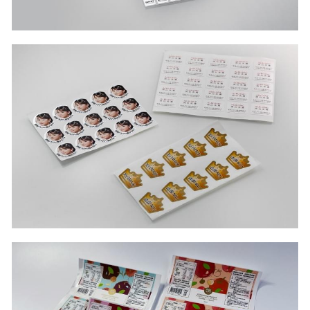
公版酒盒
Line 即時客服
公版抽屜式提盒
公版雙扣提盒
公版T型提盒
素色系列公版盒
宅配外箱
收納紙箱