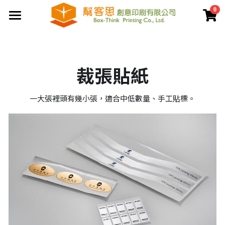
0
×
商品分類
首頁
夾鏈袋
關於幫客思
裁張貼紙
客製印刷包裝
節慶公版包裝盒
一大張裡頭有幾小張，適合中低數量、手工貼標。
聯盒打樣生產中心
公版提袋
結構設計打樣中心
服務案例
彩盒包裝
公版天地盒
價格專區
客製提袋
公版手提盒
檔案上傳區
陳列架包裝
公版掀蓋盒
常見問題
貼紙印刷
公版派盒
文宣品印刷
登錄
/
註冊
公版抽屜盒