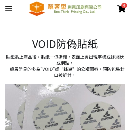
0
×
商品分類
首頁
夾鏈袋
關於幫客思
VOID防偽貼紙
客製印刷包裝
節慶公版包裝盒
貼紙貼上產品後，貼紙一但撕開，表面上會出現字樣或蜂巢狀
聯盒打樣生產中心
公版提袋
結構設計打樣中心
或網點。
一般最常見的多為"VOID"或“蜂巢”的公版圖案，預防包裝封
服務案例
彩盒包裝
公版天地盒
口被拆封。
價格專區
客製提袋
公版手提盒
檔案上傳區
陳列架包裝
公版掀蓋盒
常見問題
貼紙印刷
公版派盒
文宣品印刷
登錄
/
註冊
公版抽屜盒