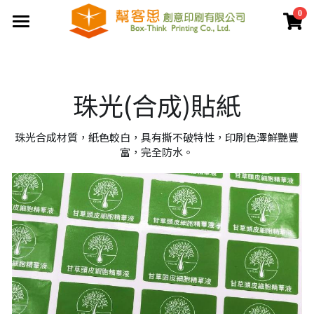
0
×
商品分類
首頁
夾鏈袋
關於幫客思
珠光(合成)貼紙
客製印刷包裝
節慶公版包裝盒
珠光合成材質，紙色較白，具有撕不破特性，印刷色澤鮮艷豐
聯盒打樣生產中心
公版提袋
結構設計打樣中心
富，完全防水。
服務案例
彩盒包裝
公版天地盒
價格專區
客製提袋
公版手提盒
檔案上傳區
陳列架包裝
公版掀蓋盒
常見問題
貼紙印刷
公版派盒
文宣品印刷
登錄
/
註冊
公版抽屜盒