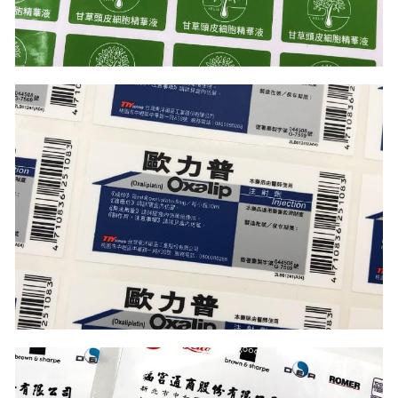
公版酒盒
Line 即時客服
公版抽屜式提盒
公版雙扣提盒
公版T型提盒
素色系列公版盒
宅配外箱
收納紙箱