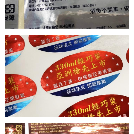
公版酒盒
Line 即時客服
公版抽屜式提盒
公版雙扣提盒
公版T型提盒
素色系列公版盒
宅配外箱
收納紙箱