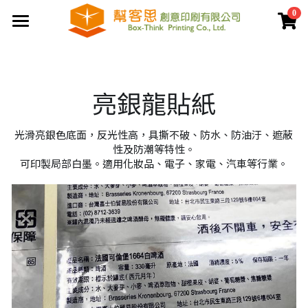
0
×
商品分類
首頁
夾鏈袋
關於幫客思
亮銀龍貼紙
客製印刷包裝
節慶公版包裝盒
光滑亮銀色底面，反光性高，具撕不破、防水、防油汙、遮蔽
聯盒打樣生產中心
公版提袋
結構設計打樣中心
性及防潮等特性。
可印製局部白墨。適用化妝品、電子、家電、汽車等行業。
服務案例
彩盒包裝
公版天地盒
價格專區
客製提袋
公版手提盒
檔案上傳區
陳列架包裝
公版掀蓋盒
常見問題
貼紙印刷
公版派盒
文宣品印刷
登錄
/
註冊
公版抽屜盒