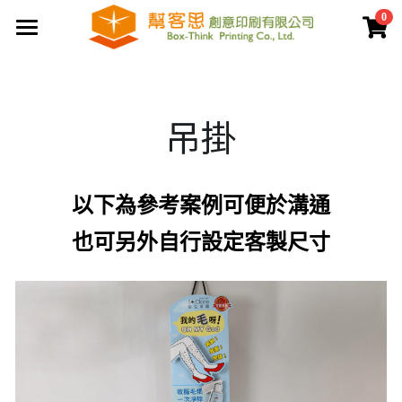
0
×
商品分類
首頁
夾鏈袋
關於幫客思
吊掛
客製印刷包裝
節慶公版包裝盒
聯盒打樣生產中心
公版提袋
結構設計打樣中心
以下為參考案例可便於溝通
服務案例
彩盒包裝
公版天地盒
也可另外自行設定客製尺寸
價格專區
客製提袋
公版手提盒
檔案上傳區
陳列架包裝
公版掀蓋盒
常見問題
貼紙印刷
公版派盒
文宣品印刷
登錄
/
註冊
公版抽屜盒