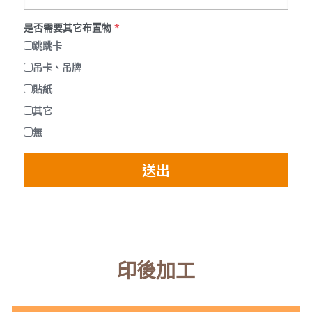
是否需要其它布置物
*
跳跳卡
吊卡、吊牌
貼紙
其它
無
送出
印後加工