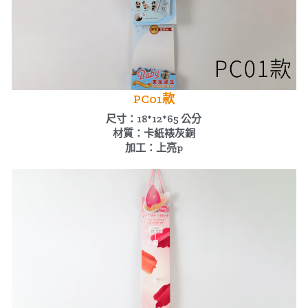
公版酒盒
Line 即時客服
公版抽屜式提盒
公版雙扣提盒
PC01款
尺寸：18*12*65 公分
公版T型提盒
材質：卡紙裱灰銅
加工：上亮p
素色系列公版盒
宅配外箱
收納紙箱