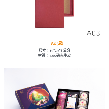
 　　A03款　
尺寸：19*19*8 公分
材質： 440磅赤牛皮