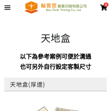
0
×
商品分類
首頁
夾鏈袋
關於幫客思
天地盒
客製印刷包裝
節慶公版包裝盒
聯盒打樣生產中心
公版提袋
結構設計打樣中心
以下為參考案例可便於溝通
服務案例
彩盒包裝
公版天地盒
也可另外自行設定客製尺寸
價格專區
客製提袋
公版手提盒
檔案上傳區
陳列架包裝
公版掀蓋盒
常見問題
貼紙印刷
公版派盒
文宣品印刷
登錄
/
註冊
公版抽屜盒