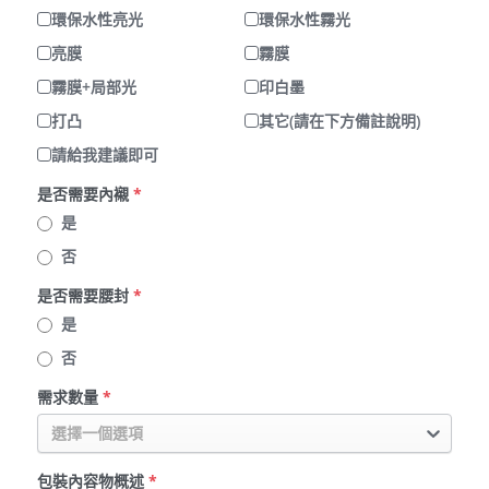
環保水性亮光
環保水性霧光
亮膜
霧膜
霧膜+局部光
印白墨
打凸
其它(請在下方備註說明)
請給我建議即可
是否需要內襯
*
是
否
是否需要腰封
*
是
否
需求數量
*
選擇一個選項
包裝內容物概述
*