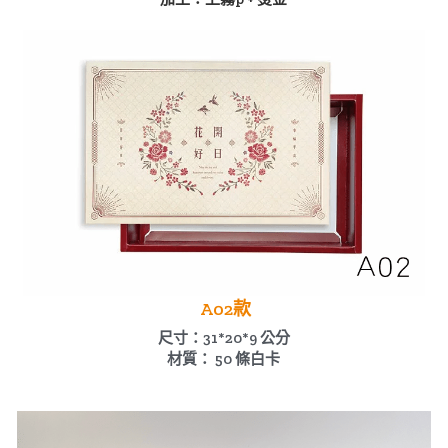
 A02款
尺寸：31*20*9 公分
材質： 50 條白卡