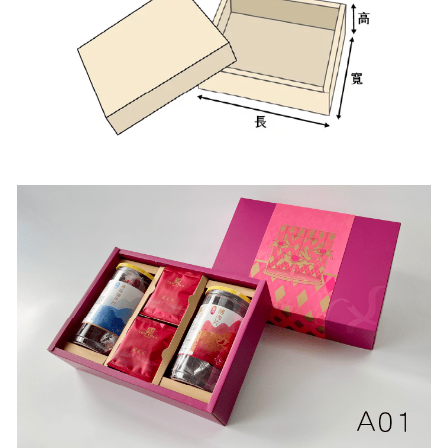
公版酒盒
Line 即時客服
公版抽屜式提盒
公版雙扣提盒
公版T型提盒
素色系列公版盒
宅配外箱
收納紙箱