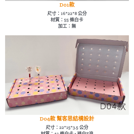
D01款
尺寸：16*22*8 公分
材質：55 條白卡
加工：無
D04款 幫客思結構設計
尺寸：22*15*3.5 公分
材質：41 條白卡 + 裱白E浪