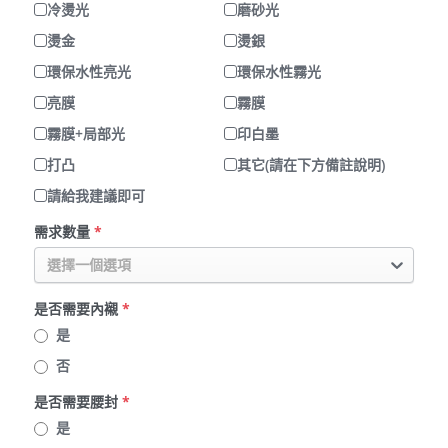
冷燙光
磨砂光
燙金
燙銀
環保水性亮光
環保水性霧光
亮膜
霧膜
霧膜+局部光
印白墨
打凸
其它(請在下方備註說明)
請給我建議即可
需求數量
*
選擇一個選項
是否需要內襯
*
是
否
是否需要腰封
*
是