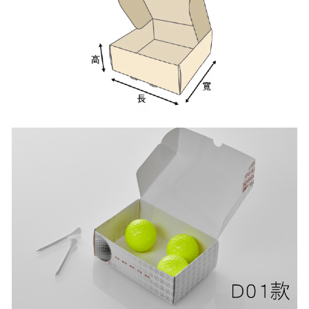
公版酒盒
Line 即時客服
公版抽屜式提盒
公版雙扣提盒
公版T型提盒
素色系列公版盒
宅配外箱
收納紙箱