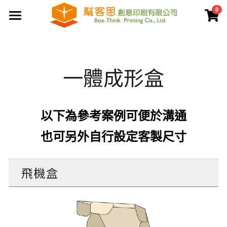
0
×
商品分類
首頁
夾鏈袋
關於幫客思
一體成形盒
客製印刷包裝
節慶公版包裝盒
聯盒打樣生產中心
公版提袋
結構設計打樣中心
以下為參考案例可便於溝通
服務案例
彩盒包裝
公版天地盒
也可另外自行設定客製尺寸
價格專區
客製提袋
公版手提盒
檔案上傳區
陳列架包裝
公版掀蓋盒
常見問題
貼紙印刷
公版派盒
文宣品印刷
登錄
/
註冊
公版抽屜盒