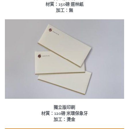
材質：150磅 道林紙
加工：無
獨立版印刷
材質：120磅 米環保象牙
加工：燙金