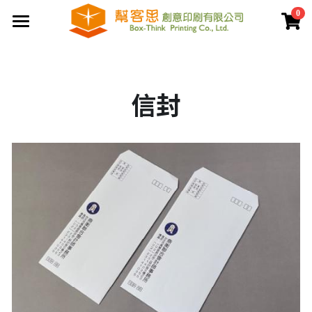
0
×
商品分類
首頁
夾鏈袋
關於幫客思
信封
客製印刷包裝
節慶公版包裝盒
聯盒打樣生產中心
公版提袋
結構設計打樣中心
服務案例
彩盒包裝
公版天地盒
價格專區
客製提袋
公版手提盒
檔案上傳區
陳列架包裝
公版掀蓋盒
常見問題
貼紙印刷
公版派盒
文宣品印刷
登錄
/
註冊
公版抽屜盒