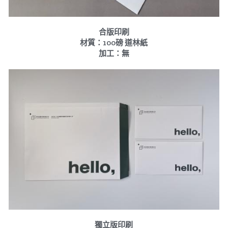
公版酒盒
Line 即時客服
合版印刷
材質：100磅 道林紙
公版抽屜式提盒
加工：無
公版雙扣提盒
公版T型提盒
素色系列公版盒
宅配外箱
收納紙箱
獨立版印刷