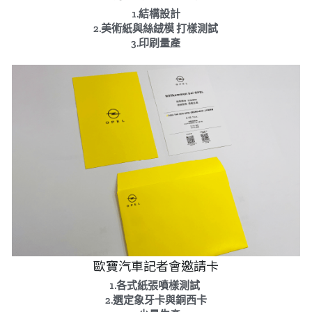
1.結構設計
2.美術紙與絲絨模 打樣測試
3.印刷量產
歐寶汽車記者會邀請卡
1.各式紙張噴樣測試 
2.選定象牙卡與銅西卡