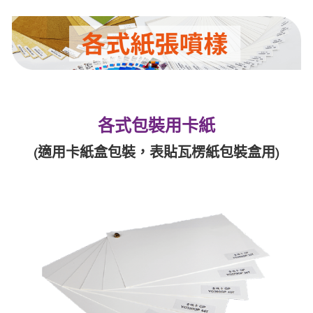
公版酒盒
Line 即時客服
公版抽屜式提盒
公版雙扣提盒
各式包裝用卡紙
公版T型提盒
(適用卡紙盒包裝，表貼瓦楞紙包裝盒用)
素色系列公版盒
宅配外箱
收納紙箱