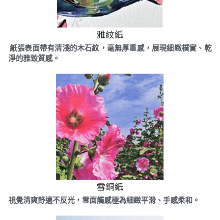
雅紋紙
 紙張表面帶有清淺的木石紋，毫無厚重感，展現細緻樸實、乾
淨的雅致質感。
雪銅紙
視覺清爽舒適不反光，雪面觸感極為細緻平滑、手感柔和。