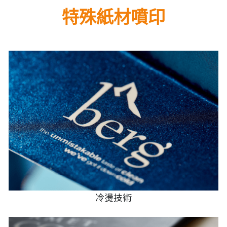
特殊紙材噴印
冷燙技術