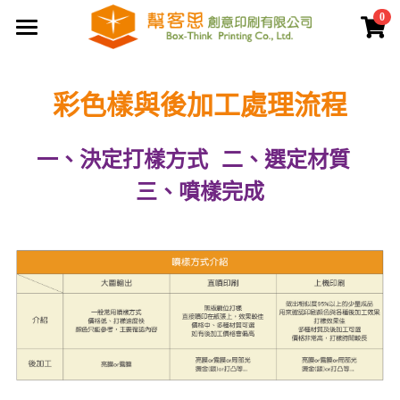
0
×
商品分類
首頁
彩色樣與後加工處理流程
夾鏈袋
關於幫客思
客製印刷包裝
節慶公版包裝盒
一、決定打樣方式   二、選定材質   
聯盒打樣生產中心
公版提袋
結構設計打樣中心
三、噴樣完成
服務案例
彩盒包裝
公版天地盒
價格專區
客製提袋
公版手提盒
檔案上傳區
陳列架包裝
公版掀蓋盒
常見問題
貼紙印刷
公版派盒
文宣品印刷
登錄
/
註冊
公版抽屜盒