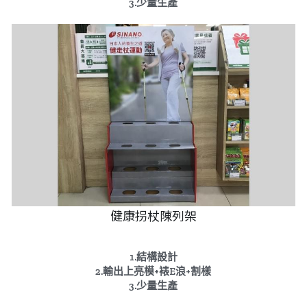
3.少量生產
健康拐杖陳列架
1.結構設計
2.輸出上亮模+裱E浪+割樣
3.少量生產