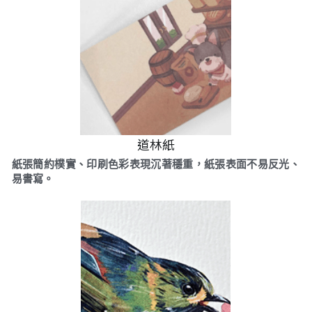
道林紙
紙張簡約樸實、印刷色彩表現沉著穩重，紙張表面不易反光、
易書寫。