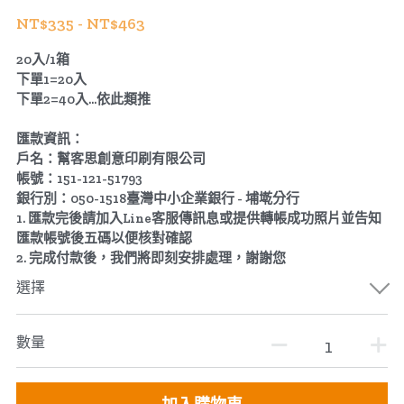
NT$335 - NT$463
20入/1箱
下單1=20入
下單2=40入...依此類推
匯款資訊：
戶名：幫客思創意印刷有限公司
帳號：151-121-51793
銀行別：050-1518臺灣中小企業銀行 - 埔墘分行
1. 匯款完後請加入Line客服傳訊息或提供轉帳成功照片並告知
匯款帳號後五碼以便核對確認
2. 完成付款後，我們將即刻安排處理，謝謝您
選擇
數量