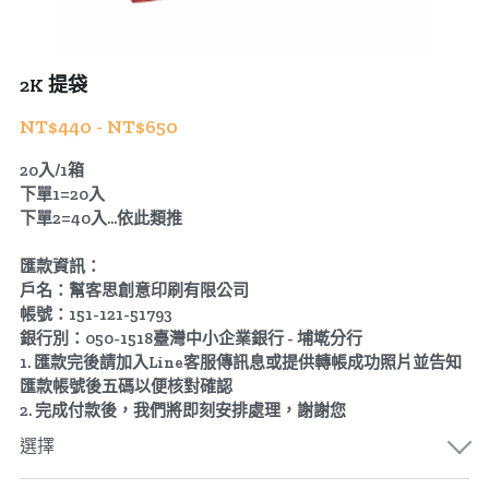
2K 提袋
NT$440 - NT$650
20入/1箱
下單1=20入
下單2=40入...依此類推
匯款資訊：
戶名：幫客思創意印刷有限公司
帳號：151-121-51793
銀行別：050-1518臺灣中小企業銀行 - 埔墘分行
1. 匯款完後請加入Line客服傳訊息或提供轉帳成功照片並告知
匯款帳號後五碼以便核對確認
2. 完成付款後，我們將即刻安排處理，謝謝您
選擇