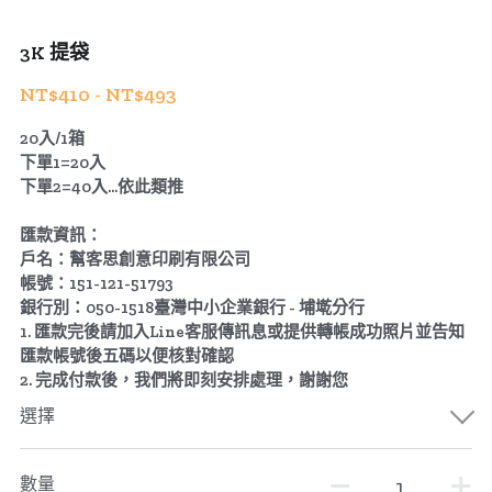
3K 提袋
NT$410 - NT$493
20入/1箱
下單1=20入
下單2=40入...依此類推
匯款資訊：
戶名：幫客思創意印刷有限公司
帳號：151-121-51793
銀行別：050-1518臺灣中小企業銀行 - 埔墘分行
1. 匯款完後請加入Line客服傳訊息或提供轉帳成功照片並告知
匯款帳號後五碼以便核對確認
2. 完成付款後，我們將即刻安排處理，謝謝您
選擇
數量