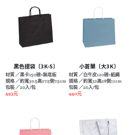
黑色提袋〔3K-S〕
小蒼蘭〔大3K〕
材質 ／黑卡150磅+無底板
材質 ／白牛皮120磅+紙繩
規格 ／約寬30.5高27.5側7.5cm
規格 ／約寬32高28側11cm
包裝 ／20入/包
包裝 ／20入/包
493元
440元