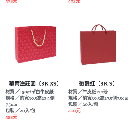
425元
425元
華爾滋莊園〔3K-XS〕
微醺紅〔3K-S〕
材質 ／150g/㎡白牛皮紙
材質 ／牛皮紙120磅
規格 ／約寬30.5高23.4側
規格 ／約寬30.5高27.5側7.5cm
7.5cm
包裝 ／20入/包
包裝 ／20入/包
410元
455元