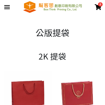
0
×
商品分類
首頁
夾鏈袋
關於幫客思
公版提袋
客製印刷包裝
節慶公版包裝盒
聯盒打樣生產中心
公版提袋
結構設計打樣中心
2K 提袋
服務案例
彩盒包裝
公版天地盒
價格專區
客製提袋
公版手提盒
檔案上傳區
陳列架包裝
公版掀蓋盒
常見問題
貼紙印刷
公版派盒
文宣品印刷
登錄
/
註冊
公版抽屜盒