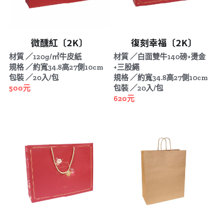
公版酒盒
Line 即時客服
微醺紅〔2K〕
復刻幸福〔2K〕
公版抽屜式提盒
材質 ／120g/㎡牛皮紙
材質 ／白面雙牛140磅+燙金
公版雙扣提盒
規格 ／約寬34.8高27側10cm
+三股繩
包裝 ／20入/包
規格 ／約寬34.8高27側10cm
500元
包裝 ／20入/包
公版T型提盒
620元
素色系列公版盒
宅配外箱
收納紙箱