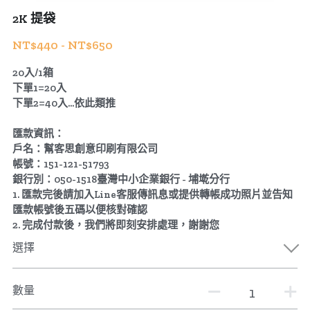
2K 提袋
公版酒盒
Line 即時客服
NT$440 - NT$650
公版抽屜式提盒
20入/1箱
下單1=20入
公版雙扣提盒
下單2=40入...依此類推
公版T型提盒
匯款資訊：
戶名：幫客思創意印刷有限公司
素色系列公版盒
帳號：151-121-51793
銀行別：050-1518臺灣中小企業銀行 - 埔墘分行
宅配外箱
1. 匯款完後請加入Line客服傳訊息或提供轉帳成功照片並告知
匯款帳號後五碼以便核對確認
收納紙箱
2. 完成付款後，我們將即刻安排處理，謝謝您
選擇
數量