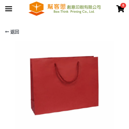
0
×
商品分類
首頁
返回
夾鏈袋
關於幫客思
客製印刷包裝
節慶公版包裝盒
聯盒打樣生產中心
公版提袋
結構設計打樣中心
服務案例
彩盒包裝
公版天地盒
價格專區
客製提袋
公版手提盒
檔案上傳區
陳列架包裝
公版掀蓋盒
常見問題
貼紙印刷
公版派盒
文宣品印刷
登錄
/
註冊
公版抽屜盒