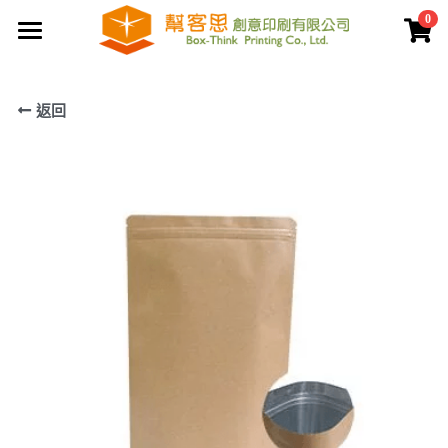
0
×
商品分類
首頁
返回
夾鏈袋
關於幫客思
客製印刷包裝
節慶公版包裝盒
聯盒打樣生產中心
公版提袋
結構設計打樣中心
服務案例
彩盒包裝
公版天地盒
價格專區
客製提袋
公版手提盒
檔案上傳區
陳列架包裝
公版掀蓋盒
常見問題
貼紙印刷
公版派盒
文宣品印刷
登錄
/
註冊
公版抽屜盒