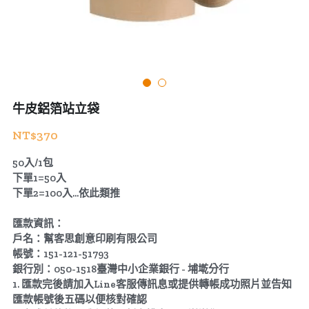
公版酒盒
Line 即時客服
公版抽屜式提盒
公版雙扣提盒
牛皮鋁箔站立袋
公版T型提盒
NT$370
素色系列公版盒
50入/1包
下單1=50入
宅配外箱
下單2=100入...依此類推
收納紙箱
匯款資訊：
戶名：幫客思創意印刷有限公司
帳號：151-121-51793
銀行別：050-1518臺灣中小企業銀行 - 埔墘分行
1. 匯款完後請加入Line客服傳訊息或提供轉帳成功照片並告知
匯款帳號後五碼以便核對確認