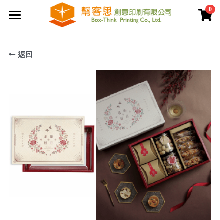
0
×
商品分類
首頁
返回
夾鏈袋
關於幫客思
客製印刷包裝
節慶公版包裝盒
聯盒打樣生產中心
公版提袋
結構設計打樣中心
服務案例
彩盒包裝
公版天地盒
價格專區
客製提袋
公版手提盒
檔案上傳區
陳列架包裝
公版掀蓋盒
常見問題
貼紙印刷
公版派盒
文宣品印刷
登錄
/
註冊
公版抽屜盒