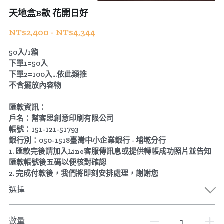
天地盒B款 花開日好
公版酒盒
Line 即時客服
NT$2,400 - NT$4,344
公版抽屜式提盒
50入/1箱
下單1=50入
公版雙扣提盒
下單2=100入...依此類推
不含擺放內容物
公版T型提盒
匯款資訊：
素色系列公版盒
戶名：幫客思創意印刷有限公司
帳號：151-121-51793
宅配外箱
銀行別：050-1518臺灣中小企業銀行 - 埔墘分行
1. 匯款完後請加入Line客服傳訊息或提供轉帳成功照片並告知
收納紙箱
匯款帳號後五碼以便核對確認
2. 完成付款後，我們將即刻安排處理，謝謝您
選擇
數量