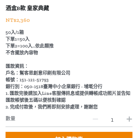
酒盒B款 皇家典藏
公版酒盒
Line 即時客服
NT$2,360
公版抽屜式提盒
50入/1箱
下單1=50入
公版雙扣提盒
下單2=100入...依此類推
不含擺放內容物
公版T型提盒
匯款資訊：
素色系列公版盒
戶名：幫客思創意印刷有限公司
帳號：151-121-51793
宅配外箱
銀行別：050-1518臺灣中小企業銀行 - 埔墘分行
1. 匯款完後請加入Line客服傳訊息或提供轉帳成功照片並告知
收納紙箱
匯款帳號後五碼以便核對確認
2. 完成付款後，我們將即刻安排處理，謝謝您
數量