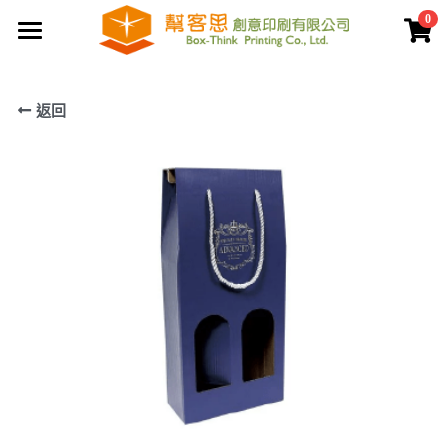
0
×
商品分類
首頁
返回
夾鏈袋
關於幫客思
客製印刷包裝
節慶公版包裝盒
聯盒打樣生產中心
公版提袋
結構設計打樣中心
服務案例
彩盒包裝
公版天地盒
價格專區
客製提袋
公版手提盒
檔案上傳區
陳列架包裝
公版掀蓋盒
常見問題
貼紙印刷
公版派盒
文宣品印刷
登錄
/
註冊
公版抽屜盒