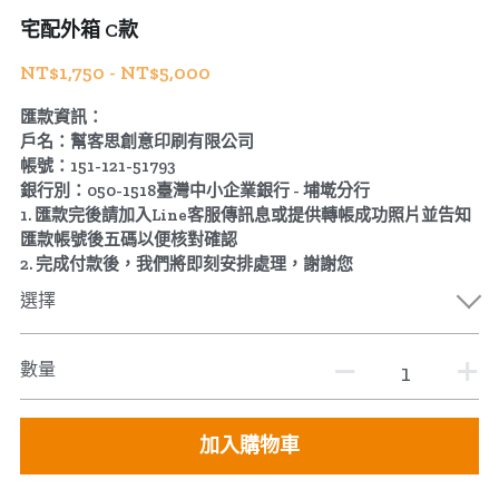
宅配外箱 C款
公版酒盒
Line 即時客服
NT$1,750 - NT$5,000
公版抽屜式提盒
匯款資訊：
戶名：幫客思創意印刷有限公司
公版雙扣提盒
帳號：151-121-51793
銀行別：050-1518臺灣中小企業銀行 - 埔墘分行
公版T型提盒
1. 匯款完後請加入Line客服傳訊息或提供轉帳成功照片並告知
匯款帳號後五碼以便核對確認
素色系列公版盒
2. 完成付款後，我們將即刻安排處理，謝謝您
選擇
宅配外箱
收納紙箱
數量
加入購物車