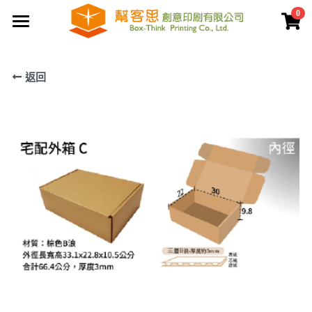
0
×
商品分類
首頁
返回
夾鏈袋
關於幫客思
客製印刷包裝
節慶公版包裝盒
聯盒打樣生產中心
公版提袋
結構設計打樣中心
服務案例
彩盒包裝
公版天地盒
價格專區
客製提袋
公版手提盒
檔案上傳區
陳列架包裝
公版掀蓋盒
常見問題
貼紙印刷
公版派盒
文宣品印刷
登錄
/
註冊
公版抽屜盒