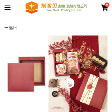
0
×
商品分類
首頁
返回
夾鏈袋
關於幫客思
客製印刷包裝
節慶公版包裝盒
聯盒打樣生產中心
公版提袋
結構設計打樣中心
服務案例
彩盒包裝
公版天地盒
價格專區
客製提袋
公版手提盒
檔案上傳區
陳列架包裝
公版掀蓋盒
常見問題
貼紙印刷
公版派盒
文宣品印刷
登錄
/
註冊
公版抽屜盒