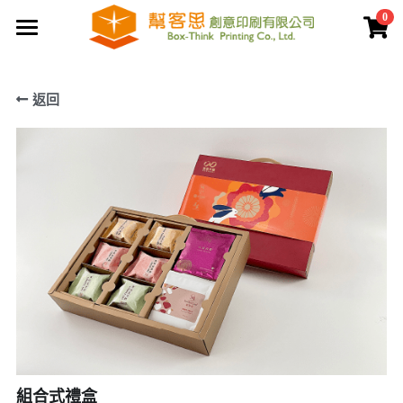
0
×
商品分類
首頁
返回
夾鏈袋
關於幫客思
客製印刷包裝
節慶公版包裝盒
聯盒打樣生產中心
公版提袋
結構設計打樣中心
服務案例
彩盒包裝
公版天地盒
價格專區
客製提袋
公版手提盒
檔案上傳區
陳列架包裝
公版掀蓋盒
常見問題
貼紙印刷
公版派盒
文宣品印刷
登錄
/
註冊
組合式禮盒
公版抽屜盒