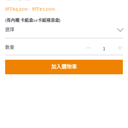
NT$4,500 - NT$7,000
公版酒盒
Line 即時客服
(有內襯 卡紙盒or卡紙裱浪盒)
公版抽屜式提盒
選擇
公版雙扣提盒
數量
公版T型提盒
素色系列公版盒
加入購物車
宅配外箱
收納紙箱